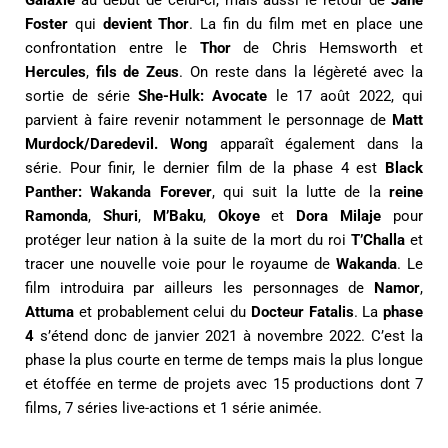
Galaxie
au début de celui-ci, mais aussi le retour de
Jane
Foster
qui
devient Thor
. La fin du film met en place une
confrontation entre le
Thor
de Chris Hemsworth et
Hercules
,
fils de Zeus
. On reste dans la légèreté avec la
sortie de série
She-Hulk: Avocate
le 17 août 2022, qui
parvient à faire revenir notamment le personnage de
Matt
Murdock/Daredevil.
Wong
apparaît également dans la
série. Pour finir, le dernier film de la phase 4 est
Black
Panther: Wakanda Forever
, qui suit la lutte de la
reine
Ramonda
,
Shuri
,
M’Baku
,
Okoye
et
Dora Milaje
pour
protéger leur nation à la suite de la mort du roi
T’Challa
et
tracer une nouvelle voie pour le royaume de
Wakanda
. Le
film introduira par ailleurs les personnages de
Namor
,
Attuma
et probablement celui du
Docteur Fatalis
. La
phase
4
s’étend donc de janvier 2021 à novembre 2022. C’est la
phase la plus courte en terme de temps mais la plus longue
et étoffée en terme de projets avec 15 productions dont 7
films, 7 séries live-actions et 1 série animée.