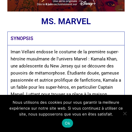
MS. MARVEL
SYNOPSIS
Iman Vellani endosse le costume de la première super-
héroïne musulmane de l’univers Marvel : Kamala Khan,
une adolescente du New Jersey qui se découvre des
pouvoirs de métamorphose. Étudiante douée, gameuse
passionnée et autrice prolifique de fanfictions, Kamala a
un faible pour les super-héros, en particulier Captain
Marvel. Luttant pour trouver sa place à la maison
comme dans son lycée, elle se voit dotée de super-
Nous utilisons des cookies pour vous garantir la meilleure
expérience sur notre site web. Si vous continuez à utiliser ce
pouvoirs, comme les héros qu’elle admire tant. Mais
site, nous supposerons que vous en êtes satisfait.
ces pouvoirs vont-ils lui simplifier la vie ?
Ok