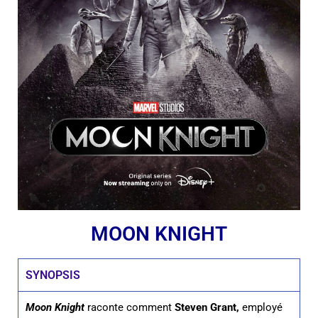
MOON KNIGHT
SYNOPSIS
Moon Knight
raconte comment
Steven Grant,
employé