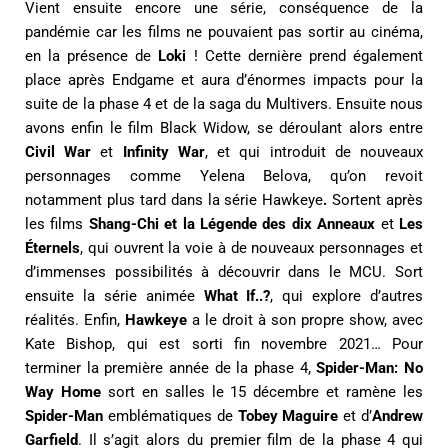
Vient ensuite encore une série, conséquence de la
pandémie car les films ne pouvaient pas sortir au cinéma,
en la présence de
Loki
! Cette dernière prend également
place après Endgame et aura d’énormes impacts pour la
suite de la phase 4 et de la saga du Multivers. Ensuite nous
avons enfin le film Black Widow, se déroulant alors entre
Civil War
et
Infinity
War
, et qui introduit de nouveaux
personnages comme Yelena Belova, qu’on revoit
notamment plus tard dans la série Hawkeye
.
Sortent après
les films
Shang-Chi et la Légende des dix Anneaux
et
Les
Éternels
, qui ouvrent la voie à de nouveaux personnages et
d’immenses possibilités à découvrir dans le MCU. Sort
ensuite la série animée
What If..?
, qui explore d’autres
réalités. Enfin,
Hawkeye
a le droit à son propre show, avec
Kate Bishop, qui est sorti fin novembre 2021… Pour
terminer la première année de la phase 4,
Spider-Man: No
Way Home
sort en salles le 15 décembre et ramène les
Spider-Man
emblématiques de
Tobey Maguire
et d’
Andrew
Garfield
. Il s’agit alors du premier film de la phase 4 qui