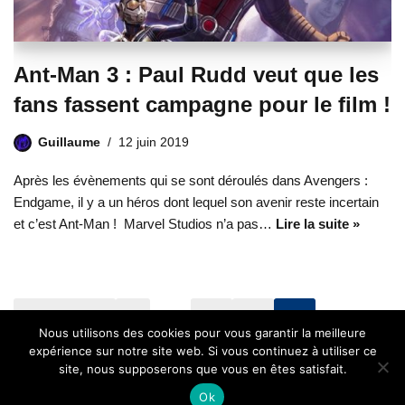
Ant-Man 3 : Paul Rudd veut que les
fans fassent campagne pour le film !
Guillaume
12 juin 2019
Après les évènements qui se sont déroulés dans Avengers :
Endgame, il y a un héros dont lequel son avenir reste incertain
et c’est Ant-Man ! Marvel Studios n’a pas…
Lire la suite »
« Précédent
1
…
14
15
16
Nous utilisons des cookies pour vous garantir la meilleure
expérience sur notre site web. Si vous continuez à utiliser ce
site, nous supposerons que vous en êtes satisfait.
Ok