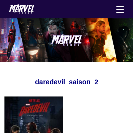
Aller
au
contenu
daredevil_saison_2