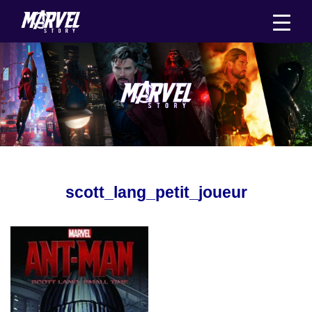
Aller
au
contenu
scott_lang_petit_joueur