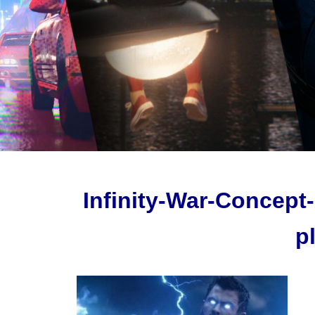
Infinity-War-Concept-
p