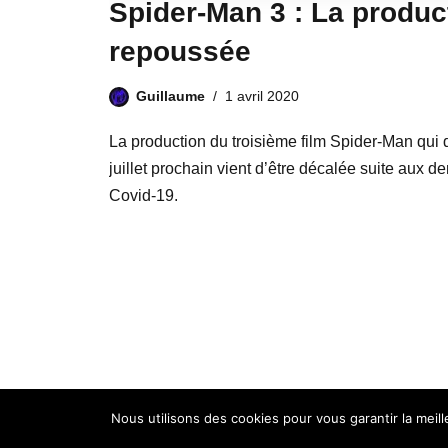
Spider-Man 3 : La produc
repoussée
Guillaume
1 avril 2020
La production du troisième film Spider-Man qu
juillet prochain vient d’être décalée suite aux 
Covid-19.
Nous utilisons des cookies pour vous garantir la meil
Marvel Story 2020