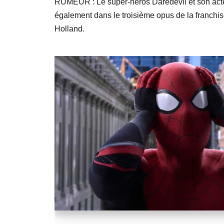
RUMEUR : Le super-héros Daredevil et son acteu
également dans le troisième opus de la franch
Holland.