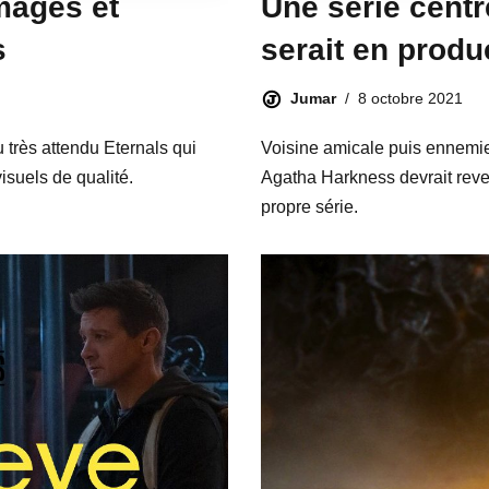
images et
Une série cent
s
serait en produ
Jumar
8 octobre 2021
u très attendu Eternals qui
Voisine amicale puis ennemi
isuels de qualité.
Agatha Harkness devrait reven
propre série.