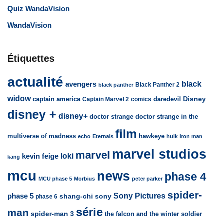
Quiz WandaVision
WandaVision
Étiquettes
actualité
avengers
black
Black Panther 2
black panther
widow
captain america
daredevil
Disney
Captain Marvel 2
comics
disney +
disney+
doctor strange
doctor strange in the
film
multiverse of madness
hawkeye
echo
Eternals
hulk
iron man
marvel studios
marvel
loki
kevin feige
kang
mcu
news
phase 4
MCU phase 5
Morbius
peter parker
spider-
Sony Pictures
phase 5
sony
shang-chi
phase 6
série
man
spider-man 3
the falcon and the winter soldier