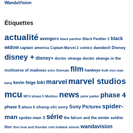
WandaVision
Étiquettes
actualité
avengers
black
Black Panther 2
black panther
widow
captain america
daredevil
Disney
Captain Marvel 2
comics
disney +
disney+
doctor strange
doctor strange in the
film
multiverse of madness
hawkeye
echo
Eternals
hulk
iron man
marvel studios
marvel
loki
kevin feige
kang
mcu
news
phase 4
MCU phase 5
Morbius
peter parker
spider-
Sony Pictures
phase 5
sony
shang-chi
phase 6
série
man
spider-man 3
the falcon and the winter soldier
wandavision
thor
thor love and thunder
tom holland
venom