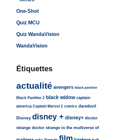
One-Shot
Quiz MCU
Quiz WandaVision
WandaVision
Étiquettes
actualité
avengers
black panther
black widow
captain
Black Panther 2
america
daredevil
Captain Marvel 2
comics
disney +
disney+
Disney
doctor
strange
doctor strange in the multiverse of
film
madness
hawkeye
echo
Eternals
hulk