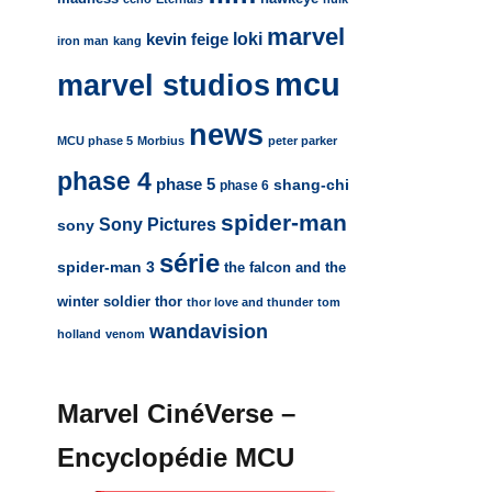
marvel
loki
kevin feige
iron man
kang
mcu
marvel studios
news
MCU phase 5
Morbius
peter parker
phase 4
phase 5
shang-chi
phase 6
spider-man
Sony Pictures
sony
série
spider-man 3
the falcon and the
winter soldier
thor
thor love and thunder
tom
wandavision
holland
venom
Marvel CinéVerse –
Encyclopédie MCU