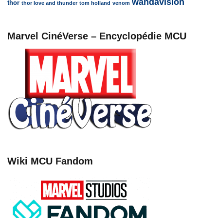
wandavision
thor
thor love and thunder
tom holland
venom
Marvel CinéVerse – Encyclopédie MCU
Wiki MCU Fandom