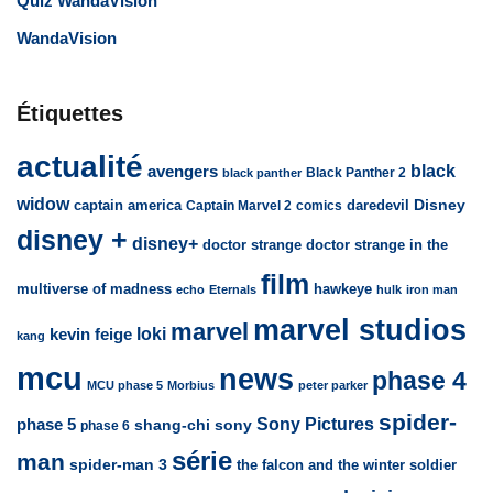
Quiz WandaVision
WandaVision
Étiquettes
actualité
avengers
black
Black Panther 2
black panther
widow
captain america
daredevil
Disney
Captain Marvel 2
comics
disney +
disney+
doctor strange
doctor strange in the
film
multiverse of madness
hawkeye
echo
Eternals
hulk
iron man
marvel studios
marvel
loki
kevin feige
kang
mcu
news
phase 4
MCU phase 5
Morbius
peter parker
spider-
Sony Pictures
phase 5
sony
shang-chi
phase 6
série
man
spider-man 3
the falcon and the winter soldier