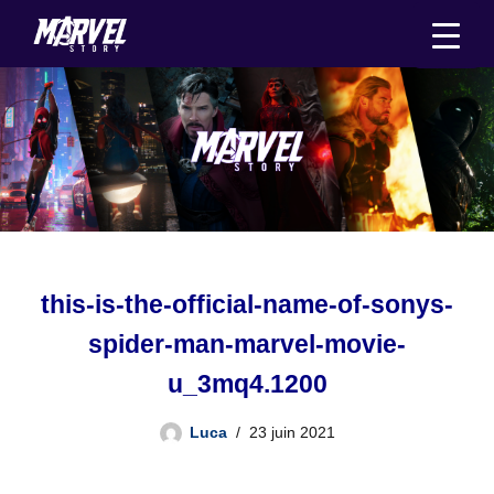
Aller
au
contenu
this-is-the-official-name-of-sonys-
spider-man-marvel-movie-
u_3mq4.1200
Luca
23 juin 2021