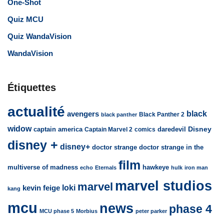
One-Shot
Quiz MCU
Quiz WandaVision
WandaVision
Étiquettes
actualité
avengers
black
Black Panther 2
black panther
widow
captain america
daredevil
Disney
Captain Marvel 2
comics
disney +
disney+
doctor strange
doctor strange in the
film
multiverse of madness
hawkeye
echo
Eternals
hulk
iron man
marvel studios
marvel
loki
kevin feige
kang
mcu
news
phase 4
MCU phase 5
Morbius
peter parker