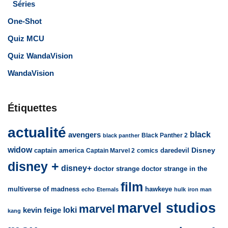
Séries
One-Shot
Quiz MCU
Quiz WandaVision
WandaVision
Étiquettes
actualité
avengers
black
Black Panther 2
black panther
widow
captain america
daredevil
Disney
Captain Marvel 2
comics
disney +
disney+
doctor strange
doctor strange in the
film
multiverse of madness
hawkeye
echo
Eternals
hulk
iron man
marvel studios
marvel
loki
kevin feige
kang