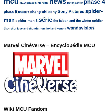
mcu
news
phase 4
MCU phase 5
Morbius
peter parker
spider-
Sony Pictures
phase 5
sony
shang-chi
phase 6
série
man
spider-man 3
the falcon and the winter soldier
wandavision
thor
thor love and thunder
tom holland
venom
Marvel CinéVerse – Encyclopédie MCU
Wiki MCU Fandom