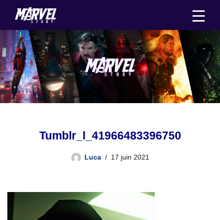
Aller
au
contenu
Tumblr_l_41966483396750
Luca
17 juin 2021