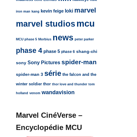
marvel
loki
kevin feige
iron man
kang
mcu
marvel studios
news
MCU phase 5
Morbius
peter parker
phase 4
phase 5
shang-chi
phase 6
spider-man
Sony Pictures
sony
série
spider-man 3
the falcon and the
winter soldier
thor
thor love and thunder
tom
wandavision
holland
venom
Marvel CinéVerse –
Encyclopédie MCU