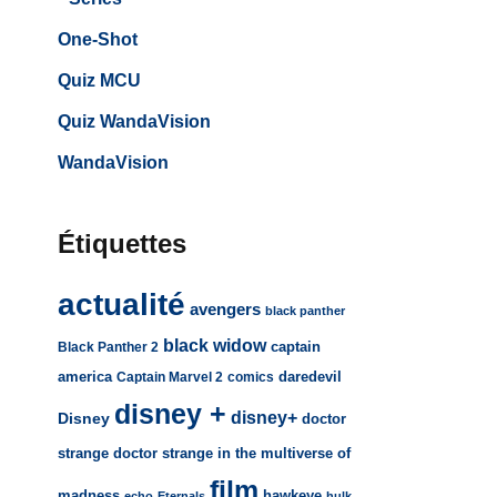
One-Shot
Quiz MCU
Quiz WandaVision
WandaVision
Étiquettes
actualité
avengers
black panther
black widow
captain
Black Panther 2
america
daredevil
Captain Marvel 2
comics
disney +
disney+
Disney
doctor
strange
doctor strange in the multiverse of
film
madness
hawkeye
echo
Eternals
hulk