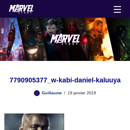
Aller
au
contenu
7790905377_w-kabi-daniel-kaluuya
Guillaume
19 janvier 2019