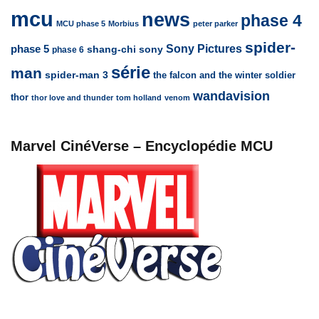
mcu
news
phase 4
MCU phase 5
Morbius
peter parker
spider-
Sony Pictures
phase 5
sony
shang-chi
phase 6
série
man
spider-man 3
the falcon and the winter soldier
wandavision
thor
thor love and thunder
tom holland
venom
Marvel CinéVerse – Encyclopédie MCU