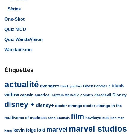
Séries
One-Shot
Quiz MCU
Quiz WandaVision
WandaVision
Étiquettes
actualité
avengers
black
Black Panther 2
black panther
widow
captain america
daredevil
Disney
Captain Marvel 2
comics
disney +
disney+
doctor strange
doctor strange in the
film
multiverse of madness
hawkeye
echo
Eternals
hulk
iron man
marvel studios
marvel
loki
kevin feige
kang