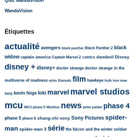
Quiz WandaVision
WandaVision
Étiquettes
actualité
avengers
black
Black Panther 2
black panther
widow
captain america
daredevil
Disney
Captain Marvel 2
comics
disney +
disney+
doctor strange
doctor strange in the
film
multiverse of madness
hawkeye
echo
Eternals
hulk
iron man
marvel studios
marvel
loki
kevin feige
kang
mcu
news
phase 4
MCU phase 5
Morbius
peter parker
spider-
Sony Pictures
phase 5
sony
shang-chi
phase 6
série
man
spider-man 3
the falcon and the winter soldier