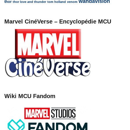
wandavision
thor
thor love and thunder
tom holland
venom
Marvel CinéVerse – Encyclopédie MCU
Wiki MCU Fandom