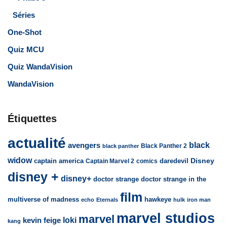
Séries
One-Shot
Quiz MCU
Quiz WandaVision
WandaVision
Étiquettes
actualité
avengers
black
Black Panther 2
black panther
widow
captain america
daredevil
Disney
Captain Marvel 2
comics
disney +
disney+
doctor strange
doctor strange in the
film
multiverse of madness
hawkeye
echo
Eternals
hulk
iron man
marvel studios
marvel
loki
kevin feige
kang