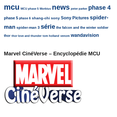
mcu
news
phase 4
MCU phase 5
Morbius
peter parker
spider-
Sony Pictures
phase 5
sony
shang-chi
phase 6
série
man
spider-man 3
the falcon and the winter soldier
wandavision
thor
thor love and thunder
tom holland
venom
Marvel CinéVerse – Encyclopédie MCU