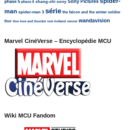
spider-
Sony Pictures
phase 5
sony
shang-chi
phase 6
série
man
spider-man 3
the falcon and the winter soldier
wandavision
thor
thor love and thunder
tom holland
venom
Marvel CinéVerse – Encyclopédie MCU
Wiki MCU Fandom