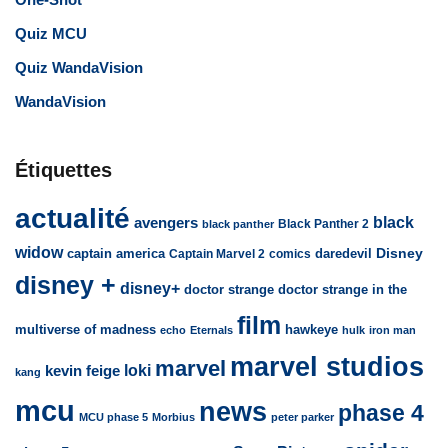
Quiz MCU
Quiz WandaVision
WandaVision
Étiquettes
actualité
avengers
black
Black Panther 2
black panther
widow
captain america
daredevil
Disney
Captain Marvel 2
comics
disney +
disney+
doctor strange
doctor strange in the
film
multiverse of madness
hawkeye
echo
Eternals
hulk
iron man
marvel studios
marvel
loki
kevin feige
kang
mcu
news
phase 4
MCU phase 5
Morbius
peter parker