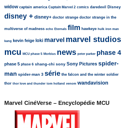
widow
captain america
daredevil
Disney
Captain Marvel 2
comics
disney +
disney+
doctor strange
doctor strange in the
film
multiverse of madness
hawkeye
echo
Eternals
hulk
iron man
marvel studios
marvel
loki
kevin feige
kang
mcu
news
phase 4
MCU phase 5
Morbius
peter parker
spider-
Sony Pictures
phase 5
sony
shang-chi
phase 6
série
man
spider-man 3
the falcon and the winter soldier
wandavision
thor
thor love and thunder
tom holland
venom
Marvel CinéVerse – Encyclopédie MCU