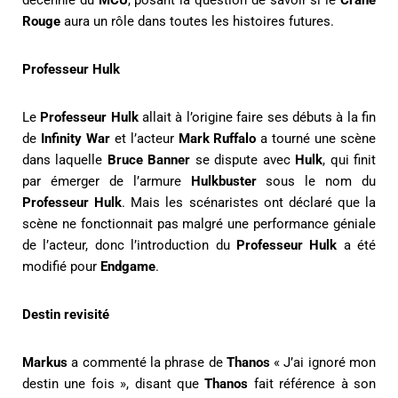
décennie du
MCU
, posant la question de savoir si le
Crâne
Rouge
aura un rôle dans toutes les histoires futures.
Professeur Hulk
Le
Professeur Hulk
allait à l’origine faire ses débuts à la fin
de
Infinity War
et l’acteur
Mark Ruffalo
a tourné une scène
dans laquelle
Bruce Banner
se dispute avec
Hulk
, qui finit
par émerger de l’armure
Hulkbuster
sous le nom du
Professeur Hulk
. Mais les scénaristes ont déclaré que la
scène ne fonctionnait pas malgré une performance géniale
de l’acteur, donc l’introduction du
Professeur Hulk
a été
modifié pour
Endgame
.
Destin revisité
Markus
a commenté la phrase de
Thanos
« J’ai ignoré mon
destin une fois », disant que
Thanos
fait référence à son