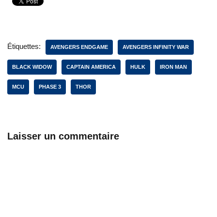
Étiquettes:
AVENGERS ENDGAME
AVENGERS INFINITY WAR
BLACK WIDOW
CAPTAIN AMERICA
HULK
IRON MAN
MCU
PHASE 3
THOR
Laisser un commentaire