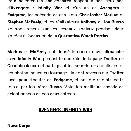
Pour célébrer les anniversaires respectifs des deux ans
d’
Avengers : Infinity War
et d’un an de
Avengers :
Endgame
, les scénaristes des films,
Christopher Markus
et
Stephen McFeely
, et les réalisateurs
Anthony
et
Joe Russo
se sont rendus sur les réseaux sociaux pendant deux
soirées à l’occasion de la
Quarantine Watch Parties
.
Markus
et
McFeely
ont donné le coup d’envoi dimanche
avec
Infinity War
, prenant le contrôle de la page
Twitter
de
Comicbook.com
et partageant les secrets des coulisses et
les photos issues du tournage. Ils sont revenus sur
Twitter
lundi pour discuter de
Endgame
, et ont été rejoints cette
fois-ci par les frères
Russo
. Voici les meilleurs anecdotes
sélectionnées de ces deux soirées.
AVENGERS : INFINITY WAR
Nova Corps