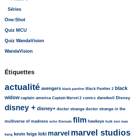
Séries
One-Shot
Quiz MCU
Quiz WandaVision
WandaVision
Étiquettes
actualité
avengers
black
Black Panther 2
black panther
widow
captain america
daredevil
Disney
Captain Marvel 2
comics
disney +
disney+
doctor strange
doctor strange in the
film
multiverse of madness
hawkeye
echo
Eternals
hulk
iron man
marvel studios
marvel
loki
kevin feige
kang