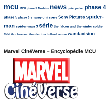
mcu
news
phase 4
MCU phase 5
Morbius
peter parker
spider-
Sony Pictures
phase 5
sony
shang-chi
phase 6
série
man
spider-man 3
the falcon and the winter soldier
wandavision
thor
thor love and thunder
tom holland
venom
Marvel CinéVerse – Encyclopédie MCU