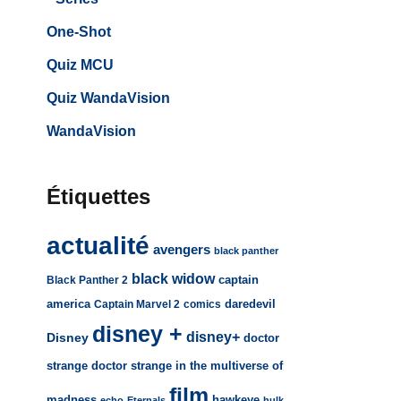
One-Shot
Quiz MCU
Quiz WandaVision
WandaVision
Étiquettes
actualité
avengers
black panther
black widow
captain
Black Panther 2
america
daredevil
Captain Marvel 2
comics
disney +
disney+
Disney
doctor
strange
doctor strange in the multiverse of
film
madness
hawkeye
echo
Eternals
hulk