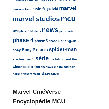
marvel
loki
kevin feige
iron man
kang
mcu
marvel studios
news
MCU phase 5
Morbius
peter parker
phase 4
phase 5
shang-chi
phase 6
spider-man
Sony Pictures
sony
série
spider-man 3
the falcon and the
winter soldier
thor
thor love and thunder
tom
wandavision
holland
venom
Marvel CinéVerse –
Encyclopédie MCU