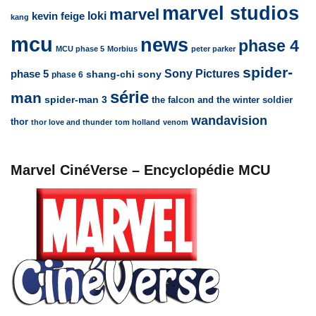
marvel studios
marvel
loki
kevin feige
kang
mcu
news
phase 4
MCU phase 5
Morbius
peter parker
spider-
Sony Pictures
phase 5
sony
shang-chi
phase 6
série
man
spider-man 3
the falcon and the winter soldier
wandavision
thor
thor love and thunder
tom holland
venom
Marvel CinéVerse – Encyclopédie MCU