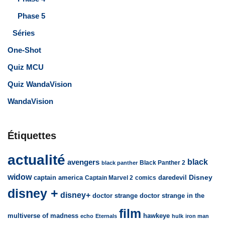
Phase 5
Séries
One-Shot
Quiz MCU
Quiz WandaVision
WandaVision
Étiquettes
actualité
avengers
black
Black Panther 2
black panther
widow
captain america
daredevil
Disney
Captain Marvel 2
comics
disney +
disney+
doctor strange
doctor strange in the
film
multiverse of madness
hawkeye
echo
Eternals
hulk
iron man