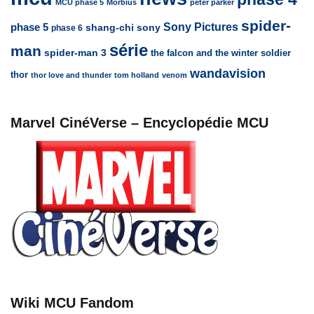
MCU phase 5
Morbius
peter parker
spider-
Sony Pictures
phase 5
sony
shang-chi
phase 6
série
man
spider-man 3
the falcon and the winter soldier
wandavision
thor
thor love and thunder
tom holland
venom
Marvel CinéVerse – Encyclopédie MCU
Wiki MCU Fandom