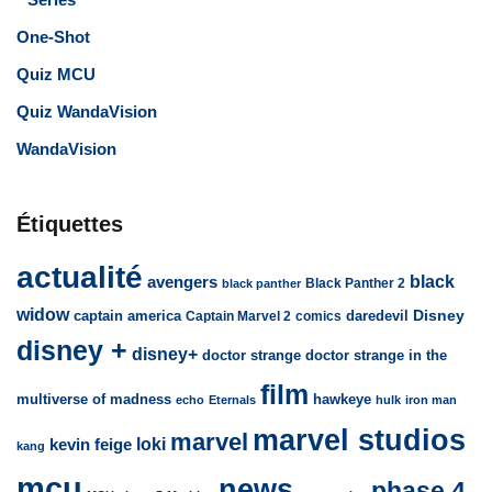
One-Shot
Quiz MCU
Quiz WandaVision
WandaVision
Étiquettes
actualité
avengers
black
Black Panther 2
black panther
widow
captain america
daredevil
Disney
Captain Marvel 2
comics
disney +
disney+
doctor strange
doctor strange in the
film
multiverse of madness
hawkeye
echo
Eternals
hulk
iron man
marvel studios
marvel
loki
kevin feige
kang
mcu
news
phase 4