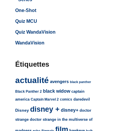
One-Shot
Quiz MCU
Quiz WandaVision
WandaVision
Étiquettes
actualité
avengers
black panther
black widow
captain
Black Panther 2
america
daredevil
Captain Marvel 2
comics
disney +
disney+
Disney
doctor
strange
doctor strange in the multiverse of
film
madness
hawkeye
echo
Eternals
hulk