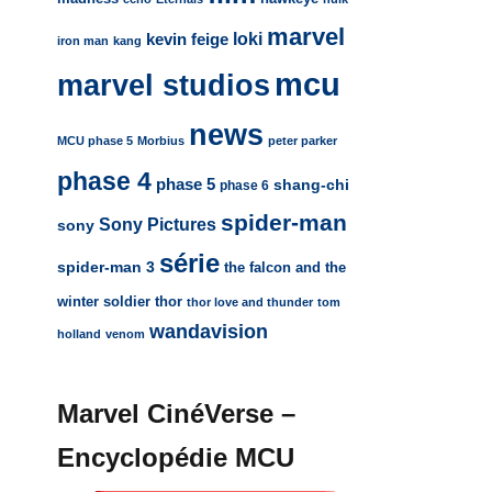
marvel
loki
kevin feige
iron man
kang
mcu
marvel studios
news
MCU phase 5
Morbius
peter parker
phase 4
phase 5
shang-chi
phase 6
spider-man
Sony Pictures
sony
série
spider-man 3
the falcon and the
winter soldier
thor
thor love and thunder
tom
wandavision
holland
venom
Marvel CinéVerse –
Encyclopédie MCU