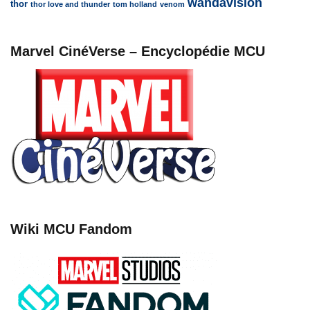
wandavision
thor
thor love and thunder
tom holland
venom
Marvel CinéVerse – Encyclopédie MCU
Wiki MCU Fandom