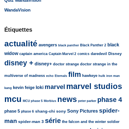
Quiz WandaVision
WandaVision
Étiquettes
actualité
avengers
black
Black Panther 2
black panther
widow
captain america
daredevil
Disney
Captain Marvel 2
comics
disney +
disney+
doctor strange
doctor strange in the
film
multiverse of madness
hawkeye
echo
Eternals
hulk
iron man
marvel studios
marvel
loki
kevin feige
kang
mcu
news
phase 4
MCU phase 5
Morbius
peter parker
spider-
Sony Pictures
phase 5
sony
shang-chi
phase 6
série
man
spider-man 3
the falcon and the winter soldier