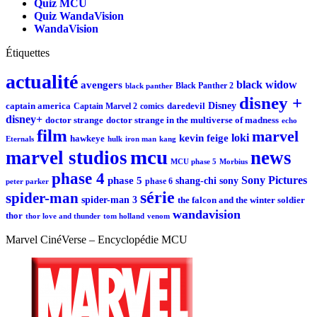
Quiz MCU
Quiz WandaVision
WandaVision
Étiquettes
actualité
black widow
avengers
Black Panther 2
black panther
disney +
Disney
captain america
Captain Marvel 2
comics
daredevil
disney+
doctor strange
doctor strange in the multiverse of madness
echo
film
marvel
loki
kevin feige
hawkeye
Eternals
iron man
kang
hulk
mcu
marvel studios
news
MCU phase 5
Morbius
phase 4
Sony Pictures
phase 5
sony
shang-chi
phase 6
peter parker
série
spider-man
spider-man 3
the falcon and the winter soldier
wandavision
thor
thor love and thunder
tom holland
venom
Marvel CinéVerse – Encyclopédie MCU