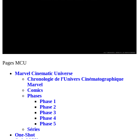
Pages MCU
Marvel Cinematic Universe
Chronologie de l’Univers Cinématographique
Marvel
Comics
Phases
Phase 1
Phase 2
Phase 3
Phase 4
Phase 5
Séries
One-Shot