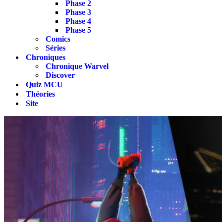
Phase 2
Phase 3
Phase 4
Phase 5
Comics
Séries
Chroniques
Chronique Warvel
Discover
Quiz MCU
Théories
Site