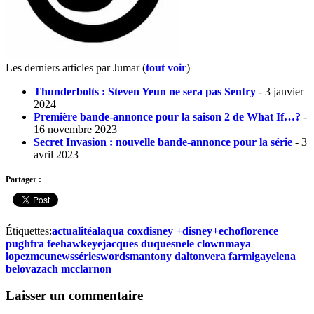
Les derniers articles par Jumar
(
tout voir
)
Thunderbolts : Steven Yeun ne sera pas Sentry
- 3 janvier
2024
Première bande-annonce pour la saison 2 de What If…?
-
16 novembre 2023
Secret Invasion : nouvelle bande-annonce pour la série
- 3
avril 2023
Partager :
Étiquettes:
actualité
alaqua cox
disney +
disney+
echo
florence
pugh
fra fee
hawkeye
jacques duquesne
le clown
maya
lopez
mcu
news
série
swordsman
tony dalton
vera farmiga
yelena
belova
zach mcclarnon
Laisser un commentaire