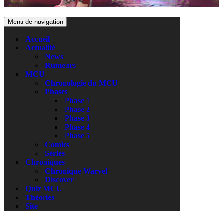
Menu de navigation
Accueil
Actualité
News
Rumeurs
MCU
Chronologie du MCU
Phases
Phase 1
Phase 2
Phase 3
Phase 4
Phase 5
Comics
Séries
Chroniques
Chronique Warvel
Discover
Quiz MCU
Théories
Site