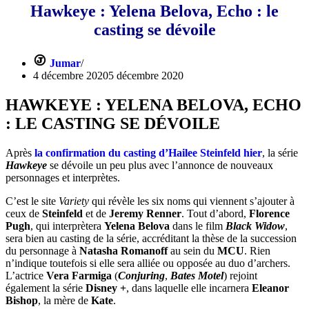
Hawkeye : Yelena Belova, Echo : le
casting se dévoile
Jumar
4 décembre 2020
5 décembre 2020
HAWKEYE : YELENA BELOVA, ECHO
: LE CASTING SE DÉVOILE
Après
la confirmation du casting d’
Hailee Steinfeld
hier
, la série
Hawkeye
se dévoile un peu plus avec l’annonce de nouveaux
personnages et interprètes.
C’est le site
Variety
qui révèle les six noms qui viennent s’ajouter à
ceux de
Steinfeld
et de
Jeremy Renner
. Tout d’abord,
Florence
Pugh
, qui interprètera
Yelena Belova
dans le film
Black Widow
,
sera bien au casting de la série, accréditant la thèse de la succession
du personnage à
Natasha Romanoff
au sein du
MCU
. Rien
n’indique toutefois si elle sera alliée ou opposée au duo d’archers.
L’actrice
Vera Farmiga
(
Conjuring
,
Bates Motel
) rejoint
également la série
Disney +
, dans laquelle elle incarnera
Eleanor
Bishop
, la mère de
Kate
.