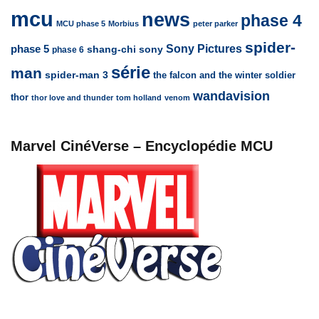
mcu
news
phase 4
MCU phase 5
Morbius
peter parker
spider-
Sony Pictures
phase 5
sony
shang-chi
phase 6
série
man
spider-man 3
the falcon and the winter soldier
wandavision
thor
thor love and thunder
tom holland
venom
Marvel CinéVerse – Encyclopédie MCU