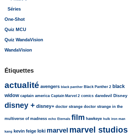
Séries
One-Shot
Quiz MCU
Quiz WandaVision
WandaVision
Étiquettes
actualité
avengers
black
Black Panther 2
black panther
widow
captain america
daredevil
Disney
Captain Marvel 2
comics
disney +
disney+
doctor strange
doctor strange in the
film
multiverse of madness
hawkeye
echo
Eternals
hulk
iron man
marvel studios
marvel
loki
kevin feige
kang