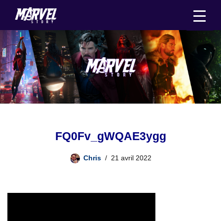
Aller
au
contenu
FQ0Fv_gWQAE3ygg
Chris
21 avril 2022