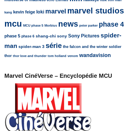
marvel studios
marvel
loki
kevin feige
kang
mcu
news
phase 4
MCU phase 5
Morbius
peter parker
spider-
Sony Pictures
phase 5
sony
shang-chi
phase 6
série
man
spider-man 3
the falcon and the winter soldier
wandavision
thor
thor love and thunder
tom holland
venom
Marvel CinéVerse – Encyclopédie MCU