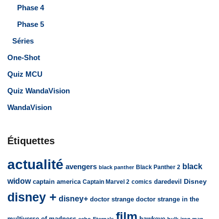
Phase 4
Phase 5
Séries
One-Shot
Quiz MCU
Quiz WandaVision
WandaVision
Étiquettes
actualité
avengers
black
Black Panther 2
black panther
widow
captain america
daredevil
Disney
Captain Marvel 2
comics
disney +
disney+
doctor strange
doctor strange in the
film
multiverse of madness
hawkeye
echo
Eternals
hulk
iron man