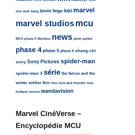
marvel
loki
kevin feige
iron man
kang
mcu
marvel studios
news
MCU phase 5
Morbius
peter parker
phase 4
phase 5
shang-chi
phase 6
spider-man
Sony Pictures
sony
série
spider-man 3
the falcon and the
winter soldier
thor
thor love and thunder
tom
wandavision
holland
venom
Marvel CinéVerse –
Encyclopédie MCU