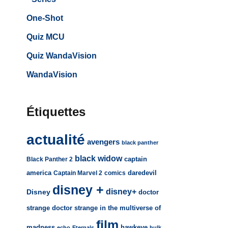
One-Shot
Quiz MCU
Quiz WandaVision
WandaVision
Étiquettes
actualité
avengers
black panther
black widow
captain
Black Panther 2
america
daredevil
Captain Marvel 2
comics
disney +
disney+
Disney
doctor
strange
doctor strange in the multiverse of
film
madness
hawkeye
echo
Eternals
hulk