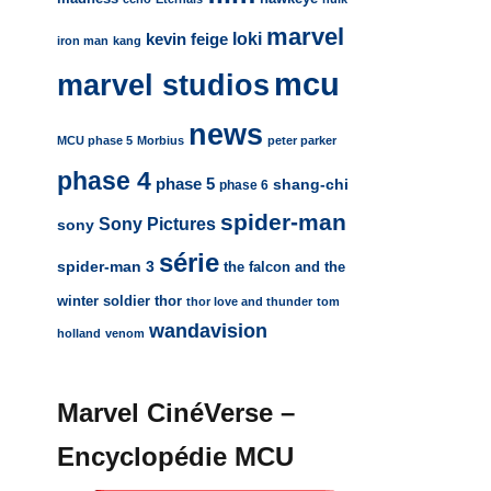
marvel
loki
kevin feige
iron man
kang
mcu
marvel studios
news
MCU phase 5
Morbius
peter parker
phase 4
phase 5
shang-chi
phase 6
spider-man
Sony Pictures
sony
série
spider-man 3
the falcon and the
winter soldier
thor
thor love and thunder
tom
wandavision
holland
venom
Marvel CinéVerse –
Encyclopédie MCU