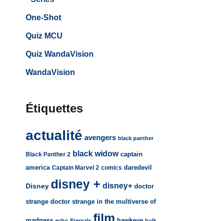
One-Shot
Quiz MCU
Quiz WandaVision
WandaVision
Étiquettes
actualité
avengers
black panther
black widow
captain
Black Panther 2
america
daredevil
Captain Marvel 2
comics
disney +
disney+
Disney
doctor
strange
doctor strange in the multiverse of
film
madness
hawkeye
echo
Eternals
hulk