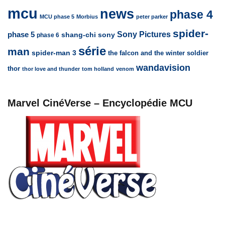
mcu
news
phase 4
MCU phase 5
Morbius
peter parker
spider-
Sony Pictures
phase 5
sony
shang-chi
phase 6
série
man
spider-man 3
the falcon and the winter soldier
wandavision
thor
thor love and thunder
tom holland
venom
Marvel CinéVerse – Encyclopédie MCU