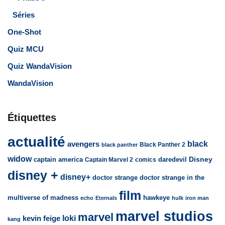
Séries
One-Shot
Quiz MCU
Quiz WandaVision
WandaVision
Étiquettes
actualité
avengers
black
Black Panther 2
black panther
widow
captain america
daredevil
Disney
Captain Marvel 2
comics
disney +
disney+
doctor strange
doctor strange in the
film
multiverse of madness
hawkeye
echo
Eternals
hulk
iron man
marvel studios
marvel
loki
kevin feige
kang