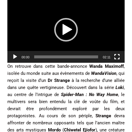
e
c
t
e
u
r
v
i
00:00
02:11
d
On retrouve dans cette bande-annonce
Wanda Maximoff
,
é
isolée du monde suite aux évènements de
WandaVision
, qui
o
reçoit la visite d’un
Dr Strange
à la recherche d’une alliée
dans une quête vertigineuse. Découvert dans la série
Loki
,
au centre de l’intrigue de
Spider-Man : No Way Home
, le
multivers sera bien entendu la clé de voûte du film, et
devrait être profondément exploré par les deux
protagonistes. Au cours de son périple,
Strange
devra
affronter de nombreux opposants tels que l’ancien maître
des arts mystiques
Mordo
(
Chiwetel Ejiofor
), une créature