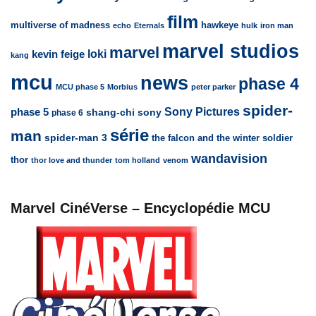
film
multiverse of madness
hawkeye
echo
Eternals
hulk
iron man
marvel studios
marvel
loki
kevin feige
kang
mcu
news
phase 4
MCU phase 5
Morbius
peter parker
spider-
Sony Pictures
phase 5
sony
shang-chi
phase 6
série
man
spider-man 3
the falcon and the winter soldier
wandavision
thor
thor love and thunder
tom holland
venom
Marvel CinéVerse – Encyclopédie MCU