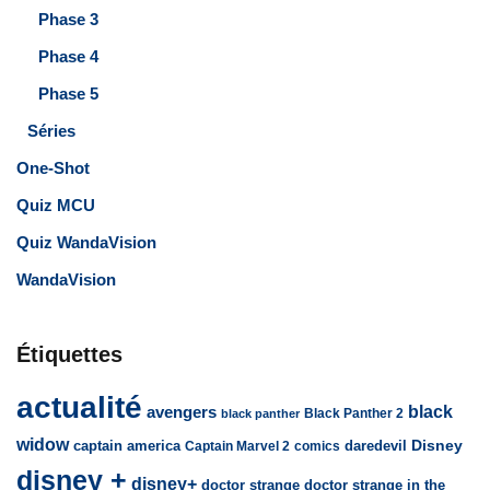
Phase 3
Phase 4
Phase 5
Séries
One-Shot
Quiz MCU
Quiz WandaVision
WandaVision
Étiquettes
actualité
avengers
black
Black Panther 2
black panther
widow
captain america
daredevil
Disney
Captain Marvel 2
comics
disney +
disney+
doctor strange
doctor strange in the