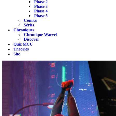
Phase 2
Phase 3
Phase 4
Phase 5
Comics
Séries
Chroniques
Chronique Warvel
Discover
Quiz MCU
Théories
Site