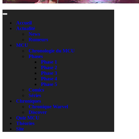
Menu
de
Accueil
navigation
Actualité
News
Rumeurs
MCU
Chronologie du MCU
Phases
Phase 1
Phase 2
Phase 3
Phase 4
Phase 5
Comics
Séries
Chroniques
Chronique Warvel
Discover
Quiz MCU
Théories
Site