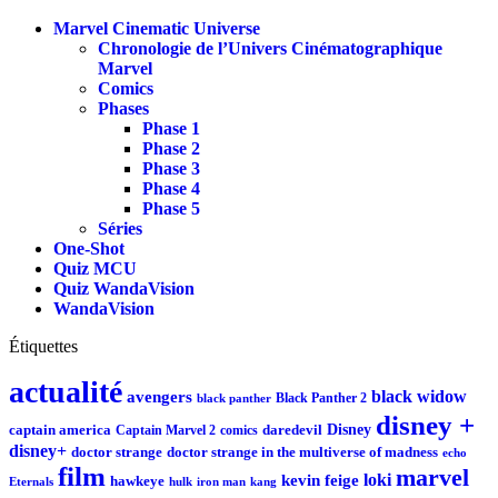
Marvel Cinematic Universe
Chronologie de l’Univers Cinématographique
Marvel
Comics
Phases
Phase 1
Phase 2
Phase 3
Phase 4
Phase 5
Séries
One-Shot
Quiz MCU
Quiz WandaVision
WandaVision
Étiquettes
actualité
black widow
avengers
Black Panther 2
black panther
disney +
Disney
captain america
Captain Marvel 2
comics
daredevil
disney+
doctor strange
doctor strange in the multiverse of madness
echo
film
marvel
loki
kevin feige
hawkeye
Eternals
iron man
kang
hulk