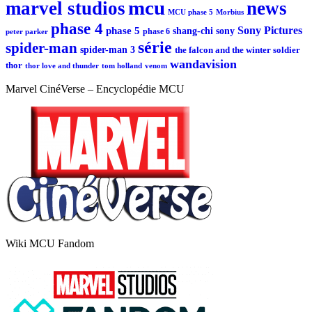
mcu
marvel studios
news
MCU phase 5
Morbius
phase 4
Sony Pictures
phase 5
sony
shang-chi
phase 6
peter parker
série
spider-man
spider-man 3
the falcon and the winter soldier
wandavision
thor
thor love and thunder
tom holland
venom
Marvel CinéVerse – Encyclopédie MCU
Wiki MCU Fandom