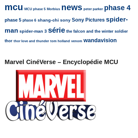
mcu
news
phase 4
MCU phase 5
Morbius
peter parker
spider-
Sony Pictures
phase 5
sony
shang-chi
phase 6
série
man
spider-man 3
the falcon and the winter soldier
wandavision
thor
thor love and thunder
tom holland
venom
Marvel CinéVerse – Encyclopédie MCU