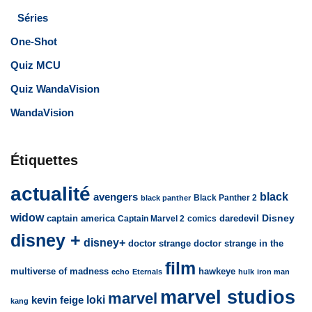
Séries
One-Shot
Quiz MCU
Quiz WandaVision
WandaVision
Étiquettes
actualité
avengers
black
Black Panther 2
black panther
widow
captain america
daredevil
Disney
Captain Marvel 2
comics
disney +
disney+
doctor strange
doctor strange in the
film
multiverse of madness
hawkeye
echo
Eternals
hulk
iron man
marvel studios
marvel
loki
kevin feige
kang