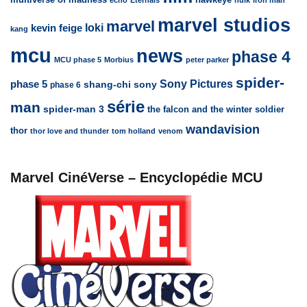
marvel studios
marvel
loki
kevin feige
kang
mcu
news
phase 4
MCU phase 5
Morbius
peter parker
spider-
Sony Pictures
phase 5
sony
shang-chi
phase 6
série
man
spider-man 3
the falcon and the winter soldier
wandavision
thor
thor love and thunder
tom holland
venom
Marvel CinéVerse – Encyclopédie MCU