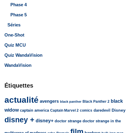
Phase 4
Phase 5
Séries
One-Shot
Quiz MCU
Quiz WandaVision
WandaVision
Étiquettes
actualité
avengers
black
Black Panther 2
black panther
widow
captain america
daredevil
Disney
Captain Marvel 2
comics
disney +
disney+
doctor strange
doctor strange in the
film
multiverse of madness
hawkeye
echo
Eternals
hulk
iron man