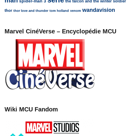
man
spider-man 3
the falcon and the winter soldier
wandavision
thor
thor love and thunder
tom holland
venom
Marvel CinéVerse – Encyclopédie MCU
Wiki MCU Fandom