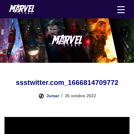
Aller
au
contenu
ssstwitter.com_1666814709772
Jumar
26 octobre 2022
L
e