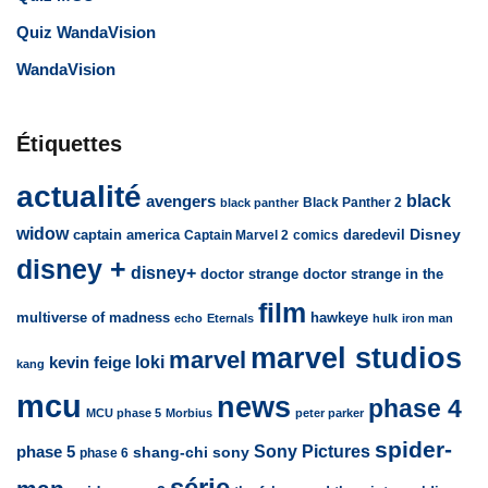
Quiz WandaVision
WandaVision
Étiquettes
actualité
avengers
black
Black Panther 2
black panther
widow
captain america
daredevil
Disney
Captain Marvel 2
comics
disney +
disney+
doctor strange
doctor strange in the
film
multiverse of madness
hawkeye
echo
Eternals
hulk
iron man
marvel studios
marvel
loki
kevin feige
kang
mcu
news
phase 4
MCU phase 5
Morbius
peter parker
spider-
Sony Pictures
phase 5
sony
shang-chi
phase 6
série