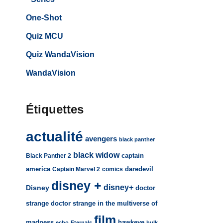
One-Shot
Quiz MCU
Quiz WandaVision
WandaVision
Étiquettes
actualité
avengers
black panther
black widow
captain
Black Panther 2
america
daredevil
Captain Marvel 2
comics
disney +
disney+
Disney
doctor
strange
doctor strange in the multiverse of
film
madness
hawkeye
echo
Eternals
hulk