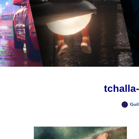
tchall
Gui