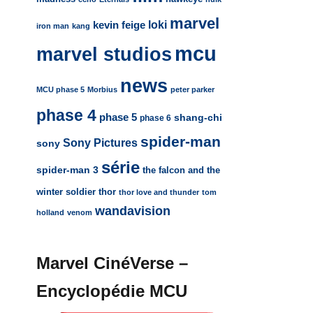
marvel
loki
kevin feige
iron man
kang
mcu
marvel studios
news
MCU phase 5
Morbius
peter parker
phase 4
phase 5
shang-chi
phase 6
spider-man
Sony Pictures
sony
série
spider-man 3
the falcon and the
winter soldier
thor
thor love and thunder
tom
wandavision
holland
venom
Marvel CinéVerse –
Encyclopédie MCU