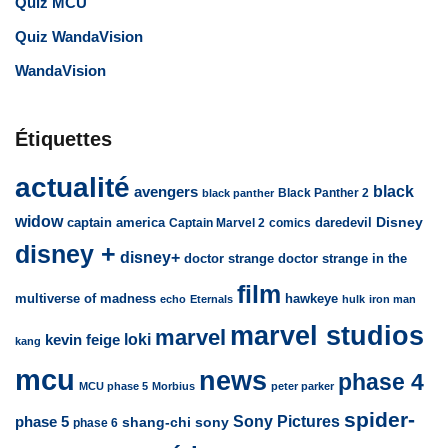
Quiz MCU
Quiz WandaVision
WandaVision
Étiquettes
actualité
avengers
black
Black Panther 2
black panther
widow
captain america
daredevil
Disney
Captain Marvel 2
comics
disney +
disney+
doctor strange
doctor strange in the
film
multiverse of madness
hawkeye
echo
Eternals
hulk
iron man
marvel studios
marvel
loki
kevin feige
kang
mcu
news
phase 4
MCU phase 5
Morbius
peter parker
spider-
Sony Pictures
phase 5
sony
shang-chi
phase 6