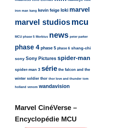
marvel
loki
kevin feige
iron man
kang
mcu
marvel studios
news
MCU phase 5
Morbius
peter parker
phase 4
phase 5
shang-chi
phase 6
spider-man
Sony Pictures
sony
série
spider-man 3
the falcon and the
winter soldier
thor
thor love and thunder
tom
wandavision
holland
venom
Marvel CinéVerse –
Encyclopédie MCU