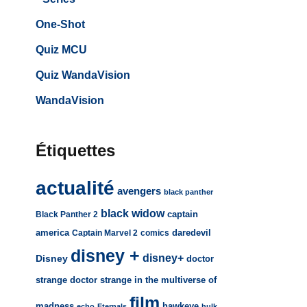
One-Shot
Quiz MCU
Quiz WandaVision
WandaVision
Étiquettes
actualité
avengers
black panther
black widow
captain
Black Panther 2
america
daredevil
Captain Marvel 2
comics
disney +
disney+
Disney
doctor
strange
doctor strange in the multiverse of
film
madness
hawkeye
echo
Eternals
hulk