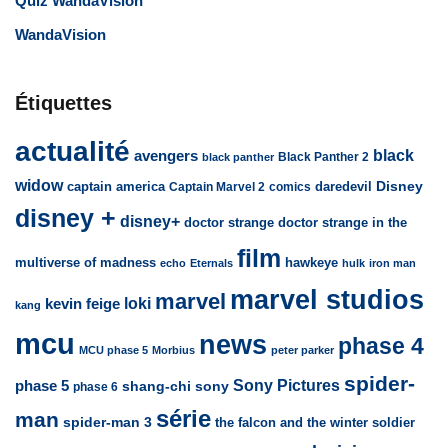
Quiz WandaVision
WandaVision
Étiquettes
actualité
avengers
black
Black Panther 2
black panther
widow
captain america
daredevil
Disney
Captain Marvel 2
comics
disney +
disney+
doctor strange
doctor strange in the
film
multiverse of madness
hawkeye
echo
Eternals
hulk
iron man
marvel studios
marvel
loki
kevin feige
kang
mcu
news
phase 4
MCU phase 5
Morbius
peter parker
spider-
Sony Pictures
phase 5
sony
shang-chi
phase 6
série
man
spider-man 3
the falcon and the winter soldier