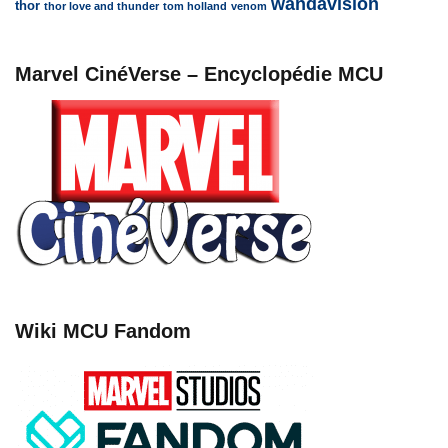
wandavision
thor
thor love and thunder
tom holland
venom
Marvel CinéVerse – Encyclopédie MCU
Wiki MCU Fandom