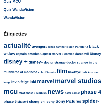
Quiz MCU
Quiz WandaVision
WandaVision
Étiquettes
actualité
avengers
black
Black Panther 2
black panther
widow
captain america
daredevil
Disney
Captain Marvel 2
comics
disney +
disney+
doctor strange
doctor strange in the
film
multiverse of madness
hawkeye
echo
Eternals
hulk
iron man
marvel studios
marvel
loki
kevin feige
kang
mcu
news
phase 4
MCU phase 5
Morbius
peter parker
spider-
Sony Pictures
phase 5
sony
shang-chi
phase 6