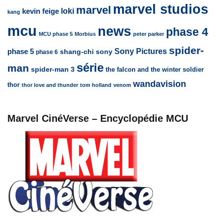
marvel studios
marvel
loki
kevin feige
kang
mcu
news
phase 4
MCU phase 5
Morbius
peter parker
spider-
Sony Pictures
phase 5
sony
shang-chi
phase 6
série
man
spider-man 3
the falcon and the winter soldier
wandavision
thor
thor love and thunder
tom holland
venom
Marvel CinéVerse – Encyclopédie MCU