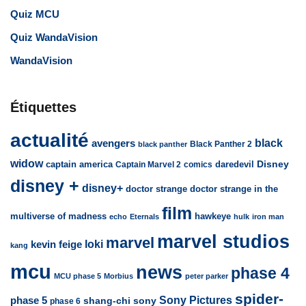
Quiz MCU
Quiz WandaVision
WandaVision
Étiquettes
actualité
avengers
black
Black Panther 2
black panther
widow
captain america
daredevil
Disney
Captain Marvel 2
comics
disney +
disney+
doctor strange
doctor strange in the
film
multiverse of madness
hawkeye
echo
Eternals
hulk
iron man
marvel studios
marvel
loki
kevin feige
kang
mcu
news
phase 4
MCU phase 5
Morbius
peter parker
spider-
Sony Pictures
phase 5
sony
shang-chi
phase 6