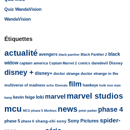
Quiz WandaVision
WandaVision
Étiquettes
actualité
avengers
black
Black Panther 2
black panther
widow
captain america
daredevil
Disney
Captain Marvel 2
comics
disney +
disney+
doctor strange
doctor strange in the
film
multiverse of madness
hawkeye
echo
Eternals
hulk
iron man
marvel studios
marvel
loki
kevin feige
kang
mcu
news
phase 4
MCU phase 5
Morbius
peter parker
spider-
Sony Pictures
phase 5
sony
shang-chi
phase 6