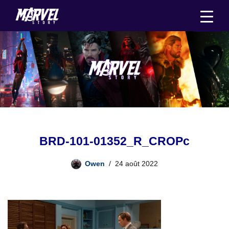
Aller
au
contenu
BRD-101-01352_R_CROPc
Owen
24 août 2022