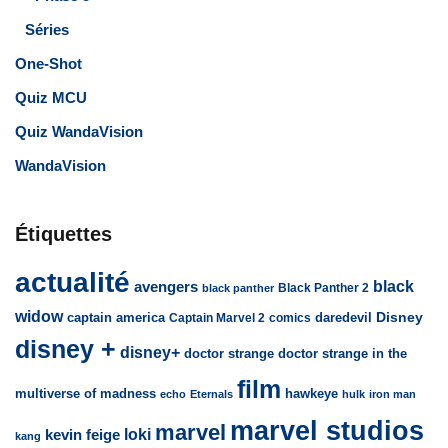
Séries
One-Shot
Quiz MCU
Quiz WandaVision
WandaVision
Étiquettes
actualité
avengers
black
Black Panther 2
black panther
widow
captain america
daredevil
Disney
Captain Marvel 2
comics
disney +
disney+
doctor strange
doctor strange in the
film
multiverse of madness
hawkeye
echo
Eternals
hulk
iron man
marvel studios
marvel
loki
kevin feige
kang