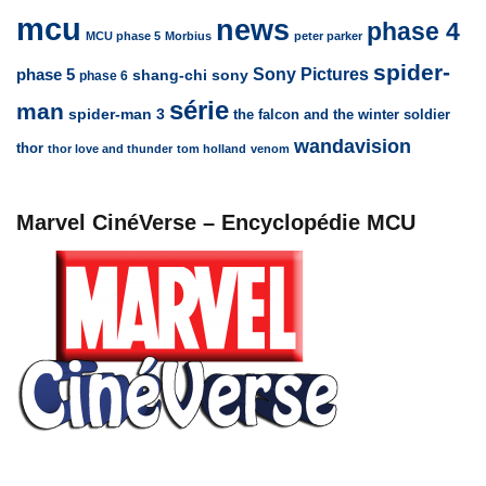
mcu
news
phase 4
MCU phase 5
Morbius
peter parker
spider-
Sony Pictures
phase 5
sony
shang-chi
phase 6
série
man
spider-man 3
the falcon and the winter soldier
wandavision
thor
thor love and thunder
tom holland
venom
Marvel CinéVerse – Encyclopédie MCU