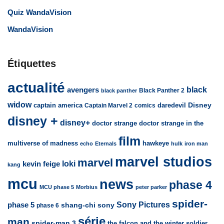
Quiz WandaVision
WandaVision
Étiquettes
actualité
avengers
black
Black Panther 2
black panther
widow
captain america
daredevil
Disney
Captain Marvel 2
comics
disney +
disney+
doctor strange
doctor strange in the
film
multiverse of madness
hawkeye
echo
Eternals
hulk
iron man
marvel studios
marvel
loki
kevin feige
kang
mcu
news
phase 4
MCU phase 5
Morbius
peter parker
spider-
Sony Pictures
phase 5
sony
shang-chi
phase 6
série
man
spider-man 3
the falcon and the winter soldier