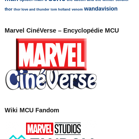
wandavision
thor
thor love and thunder
tom holland
venom
Marvel CinéVerse – Encyclopédie MCU
Wiki MCU Fandom