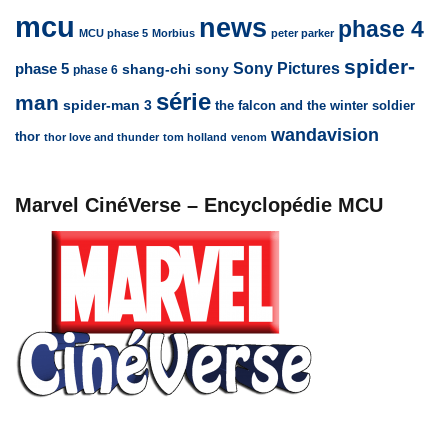
mcu
news
phase 4
MCU phase 5
Morbius
peter parker
spider-
Sony Pictures
phase 5
sony
shang-chi
phase 6
série
man
spider-man 3
the falcon and the winter soldier
wandavision
thor
thor love and thunder
tom holland
venom
Marvel CinéVerse – Encyclopédie MCU