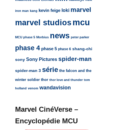
marvel
loki
kevin feige
iron man
kang
mcu
marvel studios
news
MCU phase 5
Morbius
peter parker
phase 4
phase 5
shang-chi
phase 6
spider-man
Sony Pictures
sony
série
spider-man 3
the falcon and the
winter soldier
thor
thor love and thunder
tom
wandavision
holland
venom
Marvel CinéVerse –
Encyclopédie MCU