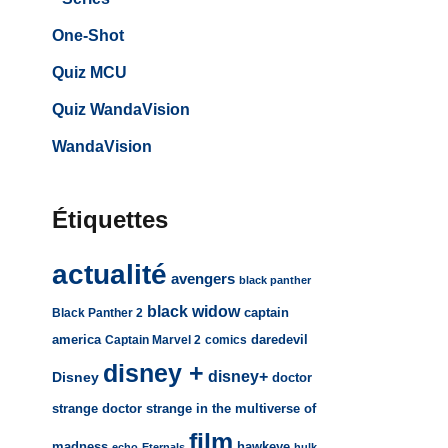
One-Shot
Quiz MCU
Quiz WandaVision
WandaVision
Étiquettes
actualité
avengers
black panther
black widow
captain
Black Panther 2
america
daredevil
Captain Marvel 2
comics
disney +
disney+
Disney
doctor
strange
doctor strange in the multiverse of
film
madness
hawkeye
echo
Eternals
hulk