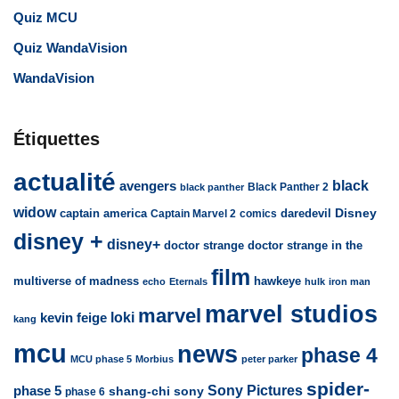
Quiz MCU
Quiz WandaVision
WandaVision
Étiquettes
actualité
avengers
black
Black Panther 2
black panther
widow
captain america
daredevil
Disney
Captain Marvel 2
comics
disney +
disney+
doctor strange
doctor strange in the
film
multiverse of madness
hawkeye
echo
Eternals
hulk
iron man
marvel studios
marvel
loki
kevin feige
kang
mcu
news
phase 4
MCU phase 5
Morbius
peter parker
spider-
Sony Pictures
phase 5
sony
shang-chi
phase 6