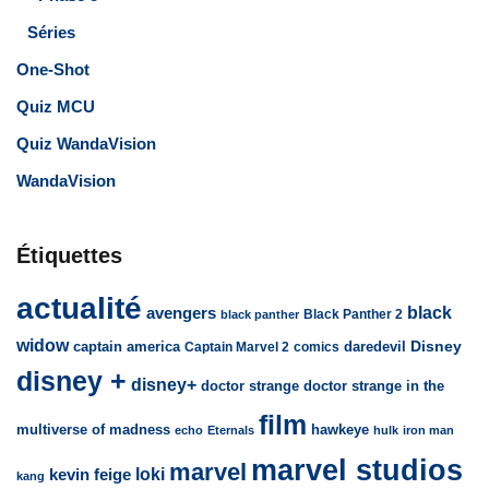
Séries
One-Shot
Quiz MCU
Quiz WandaVision
WandaVision
Étiquettes
actualité
avengers
black
Black Panther 2
black panther
widow
captain america
daredevil
Disney
Captain Marvel 2
comics
disney +
disney+
doctor strange
doctor strange in the
film
multiverse of madness
hawkeye
echo
Eternals
hulk
iron man
marvel studios
marvel
loki
kevin feige
kang