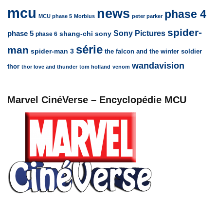
mcu
news
phase 4
MCU phase 5
Morbius
peter parker
spider-
Sony Pictures
phase 5
sony
shang-chi
phase 6
série
man
spider-man 3
the falcon and the winter soldier
wandavision
thor
thor love and thunder
tom holland
venom
Marvel CinéVerse – Encyclopédie MCU